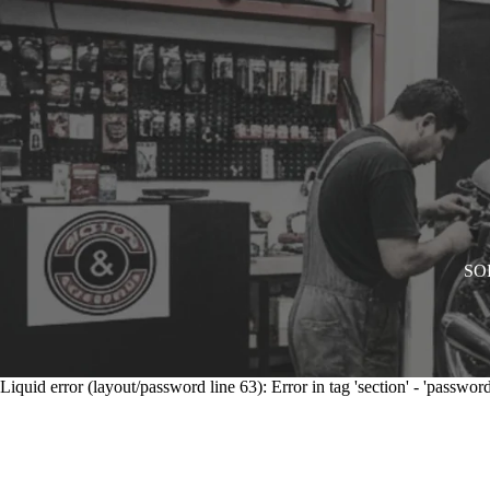
SOL
Liquid error (layout/password line 63): Error in tag 'section' - 'password