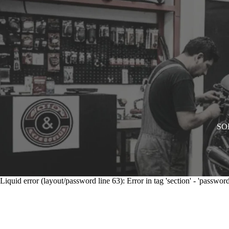
SOL
Liquid error (layout/password line 63): Error in tag 'section' - 'password