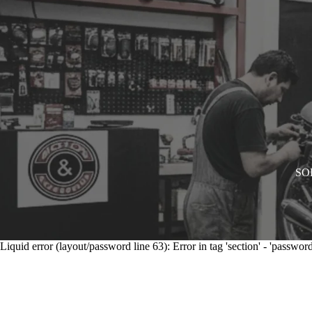
SOL
Liquid error (layout/password line 63): Error in tag 'section' - 'password