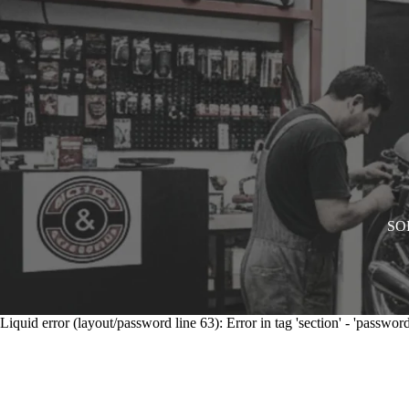
SOL
Liquid error (layout/password line 63): Error in tag 'section' - 'password