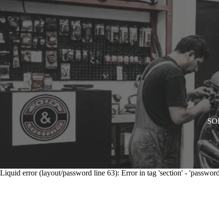
SOL
Liquid error (layout/password line 63): Error in tag 'section' - 'password